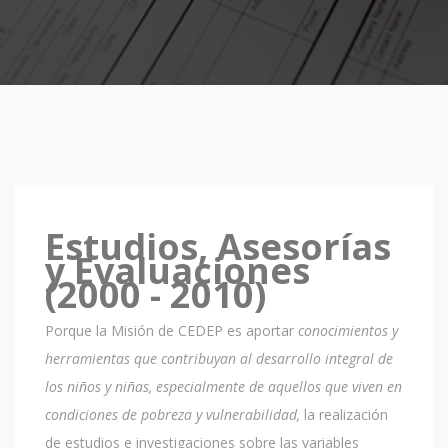
Estudios, Asesorías
y Evaluaciones
(2000 - 2010)
Porque la Misión de CEDEP es aportar
conocimientos y
herramientas que contribuyan al desarrollo integral de
los niños y niñas, especialmente de aquellos que viven en
condiciones de pobreza y vulnerabilidad,
la realización
de estudios e investigaciones sobre las variables