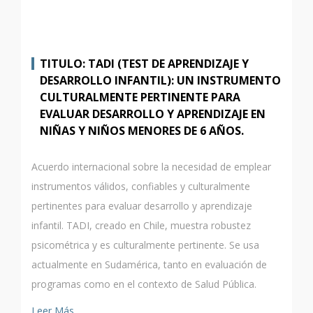
TITULO: TADI (TEST DE APRENDIZAJE Y
DESARROLLO INFANTIL): UN INSTRUMENTO
CULTURALMENTE PERTINENTE PARA
EVALUAR DESARROLLO Y APRENDIZAJE EN
NIÑAS Y NIÑOS MENORES DE 6 AÑOS.
Acuerdo internacional sobre la necesidad de emplear
instrumentos válidos, confiables y culturalmente
pertinentes para evaluar desarrollo y aprendizaje
infantil. TADI, creado en Chile, muestra robustez
psicométrica y es culturalmente pertinente. Se usa
actualmente en Sudamérica, tanto en evaluación de
programas como en el contexto de Salud Pública.
Leer Más